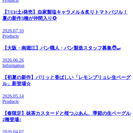
Products
【7/11(土)発売】自家製塩キャラメル＆炙りトマトバジル！
夏の新作3種が仲間入り🌻
2026.07.10
Products
【大阪・南堀江】パン職人・パン製造スタッフ募集🧑‍🍳
2026.06.26
Information
【初夏の新作】パリッと香ばしい「レモンブリュレ生ベーグ
ル」新登場☆
2026.05.14
Products
【春限定】抹茶カスタードと桜つぶあん、季節の生ベーグル
2種登場♪
2026.04.02